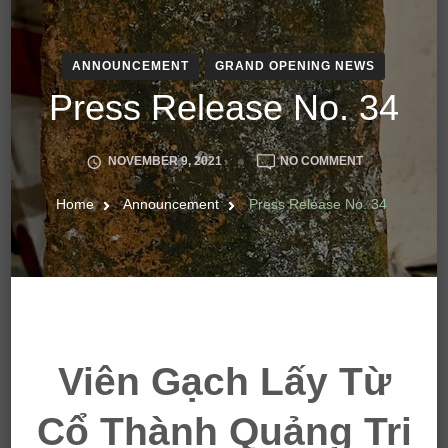
ANNOUNCEMENT
GRAND OPENING NEWS
Press Release No. 34
ON
NOVEMBER 9, 2021
NO COMMENT
PRESS
RELEASE
Home
Announcement
Press Release No. 34
NO.
34
Viên Gạch Lấy Từ
Cổ Thành Quảng Trị