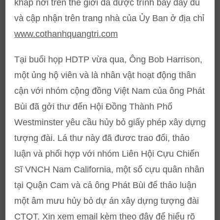
khắp nơi trên thế giới đã được trình bày đầy đủ
và cập nhận trên trang nhà của Ủy Ban ở địa chỉ
www.cothanhquangtri.com
Tại buổi họp HDTP vừa qua, Ông Bob Harrison,
một ủng hộ viên và là nhân vật hoạt động thân
cận với nhóm cộng đồng Việt Nam của ông Phát
Bùi đã gởi thư đến Hội Đồng Thành Phố
Westminster yêu cầu hủy bỏ giấy phép xây dựng
tượng đài. Lá thư này đã đươc trao đổi, thảo
luận và phối hợp với nhóm Liên Hội Cựu Chiến
Sĩ VNCH Nam California, một số cựu quân nhân
tại Quận Cam và cả ông Phát Bùi để thảo luận
một âm mưu hủy bỏ dự án xây dựng tượng đài
CTQT. Xin xem email kèm theo đây để hiểu rõ