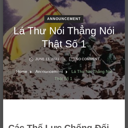
ANNOUNCEMENT
Lá Thư Nói Thẳng Nói
Thật Số 1
ON
JUNE 13, 2021
NO COMMENT
LÁ
THƯ
Home
Announcement
Lá Thư Nói Thẳng Nói
NÓI
Thật Số 1
THẲNG
NÓI
THẬT
SỐ
1
Các Thế Lực Chống Đối